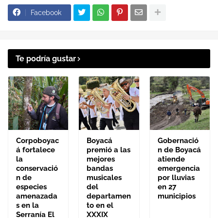
Facebook
Te podría gustar
Corpoboyac
Boyacá
Gobernació
á fortalece
premió a las
n de Boyacá
la
mejores
atiende
conservació
bandas
emergencia
n de
musicales
por lluvias
especies
del
en 27
amenazada
departamen
municipios
s en la
to en el
Serranía El
XXXIX