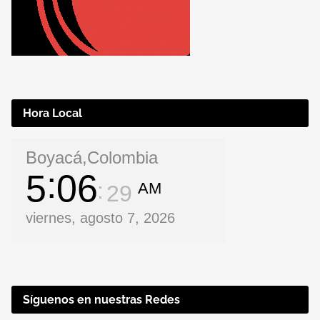
Hora Local
Boyacá,Colombia
5
06
AM
29
viernes, agosto 7, 2026
Síguenos en nuestras Redes