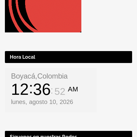
Hora Local
Boyacá,Colombia
12
36
AM
53
lunes, agosto 10, 2026
Síguenos en nuestras Redes