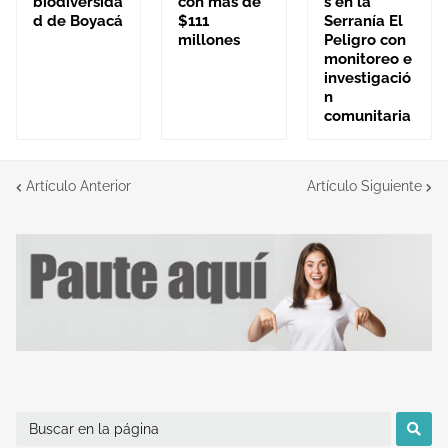
biodiversida
con más de
s en la
d de Boyacá
$111
Serranía El
millones
Peligro con
monitoreo e
investigació
n
comunitaria
Artículo Anterior
Artículo Siguiente