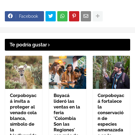
Facebook
Te podría gustar
Corpoboyac
Boyacá
Corpoboyac
á invita a
lideró las
á fortalece
proteger al
ventas en la
la
venado cola
feria
conservació
blanca,
'Colombia
n de
símbolo de
Son las
especies
la
Regiones'
amenazada