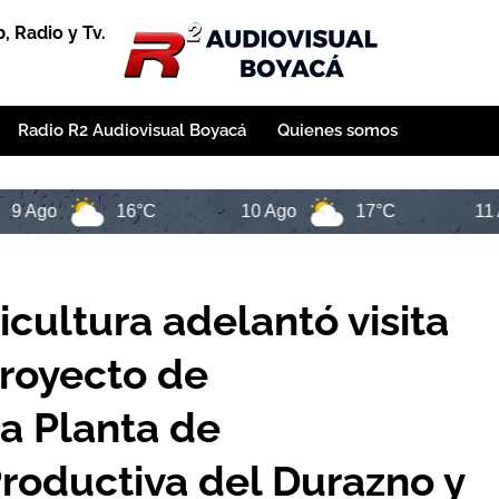
 Radio y Tv.
Radio R2 Audiovisual Boyacá
Quienes somos
16°C
10 Ago
17°C
11 Ago
icultura adelantó visita
proyecto de
la Planta de
roductiva del Durazno y