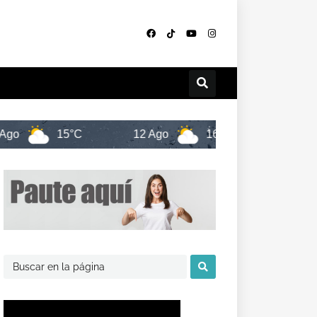
15°C
12 Ago
16°C
13 Ago
17°