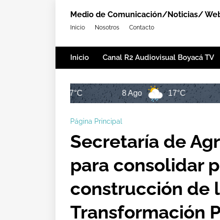
Medio de Comunicación/Noticias/ Web,
Inicio
Nosotros
Contacto
Inicio
Canal R2 Audiovisual Boyacá TV
17°C
8 Ago
17°C
9 Ago
Página Principal
Secretaría de Agr
para consolidar 
construcción de 
Transformación P