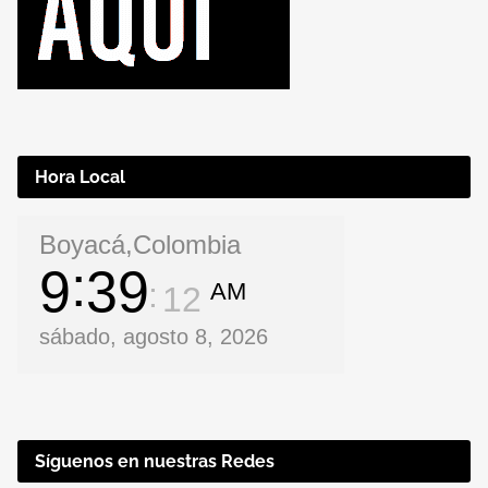
Hora Local
Boyacá,Colombia
9
39
AM
13
sábado, agosto 8, 2026
Síguenos en nuestras Redes