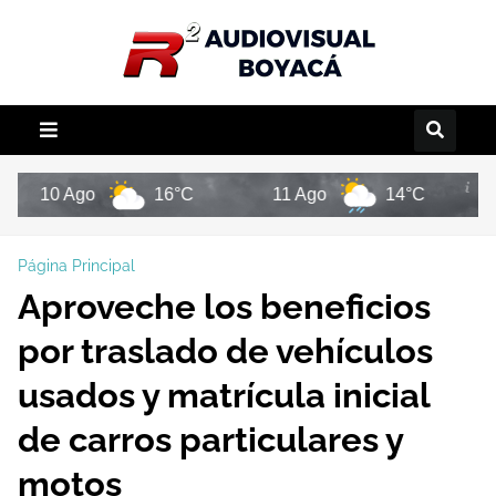
10 Ago
16°C
11 Ago
14°C
12 A
Página Principal
Aproveche los beneficios
por traslado de vehículos
usados y matrícula inicial
de carros particulares y
motos