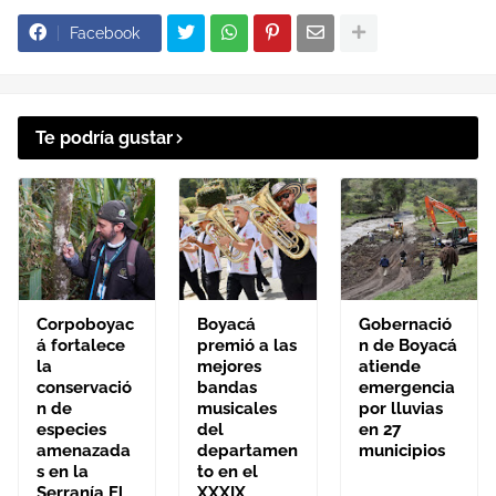
Facebook
Te podría gustar
Corpoboyac
Boyacá
Gobernació
á fortalece
premió a las
n de Boyacá
la
mejores
atiende
conservació
bandas
emergencia
n de
musicales
por lluvias
especies
del
en 27
amenazada
departamen
municipios
s en la
to en el
Serranía El
XXXIX