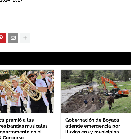
á 2024–2027’.
cá premió a las
Gobernación de Boyacá
res bandas musicales
atiende emergencia por
departamento en el
lluvias en 27 municipios
X Concurso