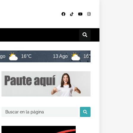
6°C
13 Ago
16°C
14 Ago
16°C