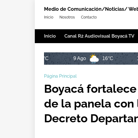
Medio de Comunicación/Noticias/ Web,
Inicio
Nosotros
Contacto
Inicio
Canal R2 Audiovisual Boyacá TV
16°C
9 Ago
16°C
10 Ago
Página Principal
Boyacá fortalece 
de la panela con 
Decreto Departa