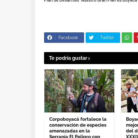
Plan de Desarrollo ‘Nuestro Gran Plan es Boyac
Facebook
Twitter
Te podría gustar
Corpoboyacá fortalece la
Boya
conservación de especies
mejo
amenazadas en la
del 
Serranía El Peligro con
XXXI