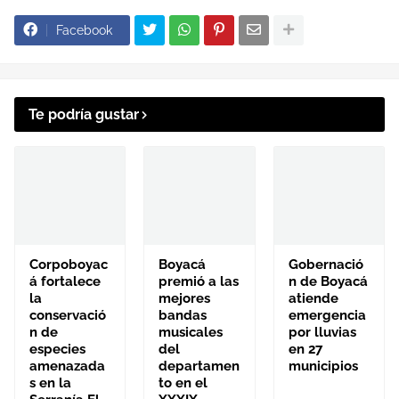
Facebook
Te podría gustar
Corpoboyac
Boyacá
Gobernació
á fortalece
premió a las
n de Boyacá
la
mejores
atiende
conservació
bandas
emergencia
n de
musicales
por lluvias
especies
del
en 27
amenazada
departamen
municipios
s en la
to en el