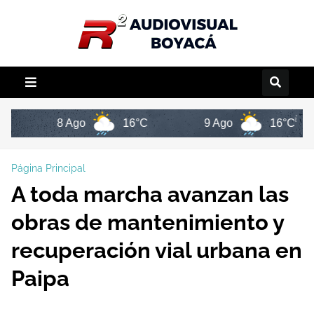
8 Ago
16°C
9 Ago
16°C
Página Principal
A toda marcha avanzan las
obras de mantenimiento y
recuperación vial urbana en
Paipa