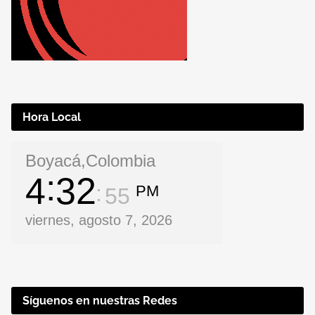
Hora Local
Boyacá,Colombia
4
32
PM
56
viernes, agosto 7, 2026
Síguenos en nuestras Redes