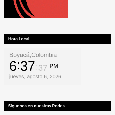
Hora Local
Boyacá,Colombia
6
37
PM
38
jueves, agosto 6, 2026
Síguenos en nuestras Redes