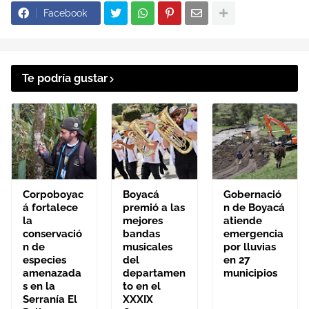
Facebook
Te podría gustar
Corpoboyac
Boyacá
Gobernació
á fortalece
premió a las
n de Boyacá
la
mejores
atiende
conservació
bandas
emergencia
n de
musicales
por lluvias
especies
del
en 27
amenazada
departamen
municipios
s en la
to en el
Serranía El
XXXIX